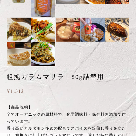
粗挽ガラムマサラ 50g詰替用
¥1,512
【商品説明】
全てオーガニックの原材料で、化学調味料・保存料無添加で作
っています。
香り高いカルダモン多めの配合でスパイスを焙煎し香りを立た
せ、粗挽きに仕上げたガラムマサラです。噛んだ時に香りが口
の中に広がる粗挽き加減がタマリマセン。カレーはもちろん、
焼きそばやサラダや麺類にも合います。何にでもかけたくなる
スパイス好きの衝動そのままにお使いください。
【内容量】50g
【保存方法】直射日光、高温多湿を避け常温にて保存してくだ
さい。