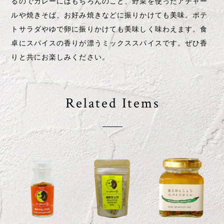
あじめこしょうス
粗挽ガラムマサ
焙煎デュカ 60g
パイスオイル
ラ 25g瓶
詰替用
¥1,512
¥1,188
¥1,512
ショップの評価
すべて
5
0
0