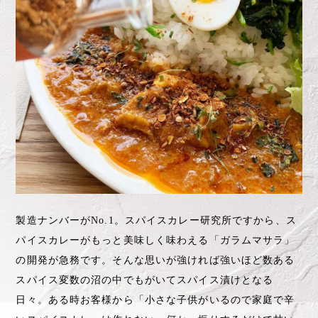
製造ナンバーがNo.1。スパイスカレー研究所ですから、ス
パイスカレーがもっと美味しく味わえる「ガラムマサラ」
の開発が急務です。そんな思いが強ければ強いほど数ある
スパイス変数の沼の中でもがいてスパイス漬けとなる
日々。ある時お客様から「小さな子供がいるので家庭で辛
いスパイスカレーは作れない。何か一振りするだけで甘い
カレーがスパイスの香りと辛さに包まれるようなミックス
スパイスは出来ないか？」というオーダーをいただきまし
た。その言葉で頭の中で混沌としていたスパイスの世界に
光が射しました。粉にすると香りが薄くなりやすいスパイ
スを粗挽きにして、噛むことで口の中にスパイスの香りが
出やすくし、華やかな香りのカルダモンを多めに配合しま
した。これをご自宅のカレーに振りかけるだけで、手軽に