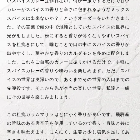
スパイスカレーの香りや味わいを楽しめます。ただ、スパ
イスの世界は奥深いので、あくまでその世界の入口までの
先導役です。そこから先が本当の楽しい世界。私達と一緒
にその世界を楽しみましょう。
この粗挽ガラムマサラはとにかく香りが良いです。飛騨産
の旨味のある唐辛子を使用しているので香り・旨味と共に
辛さも味わえます。にんにく、生姜と少し塩気を足してあ
るのでカレーにはもちろんのこと、野菜を使ったアチャー
ルや焼きそば、お好み焼きなどに振りかけても美味。ポテ
トサラダやゆで卵に振りかけても美味しく味わえます。食
卓にスパイスの香りが漂うミックススパイスです。ぜひ香
りと共にお楽しみください。
Related Items